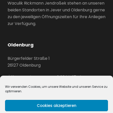
Waculik Rickmann Jendroßek stehen an unseren
beiden Standorten in Jever und Oldenburg gerne
zu den jeweiligen Öffnungszeiten für Ihre Anliegen
zur Verfügung.
Oldenburg
Bürgerfelder Straße 1
26127 Oldenburg
Öffnungszeiten: Mo – Do 8:30 bis 17 Uhr,
Fr 8:30 bis 13 Uhr & nach Vereinbarung
Wir verwenden Cookies, um unsere Website und unseren Service zu
Telefon: 0441 770 37 947
optimieren.
Cookies akzeptieren